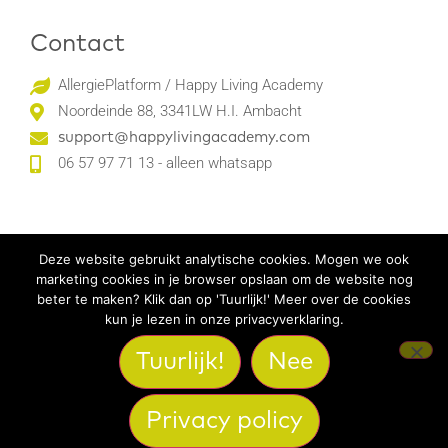
Contact
AllergiePlatform / Happy Living Academy
Noordeinde 88, 3341LW H.I. Ambacht
support@happylivingacademy.com
06 57 97 71 13 - alleen whatsapp
Social Media
Deze website gebruikt analytische cookies. Mogen we ook
marketing cookies in je browser opslaan om de website nog
beter te maken? Klik dan op 'Tuurlijk!' Meer over de cookies
kun je lezen in onze privacyverklaring.
Tuurlijk!
Nee
Privacy policy
@2024 AllergiePlatform