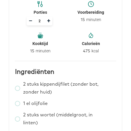
Porties
Voorbereiding
–
+
minuten
15
Kooktijd
Calorieën
minuten
kcal
15
475
Ingrediënten
2
stuks
kippendijfilet (zonder bot,
zonder huid)
1
el
olijfolie
2
stuks
wortel (middelgroot, in
linten)