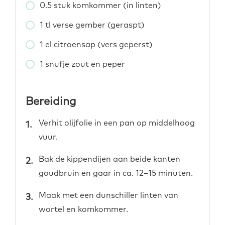
0.5
stuk
komkommer (in linten)
1
tl
verse gember (geraspt)
1
el
citroensap (vers geperst)
1
snufje
zout en peper
Bereiding
Verhit olijfolie in een pan op middelhoog
vuur.
Bak de kippendijen aan beide kanten
goudbruin en gaar in ca. 12–15 minuten.
Maak met een dunschiller linten van
wortel en komkommer.